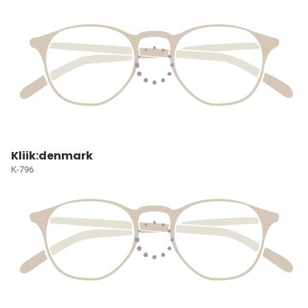
Kliik:denmark
K-796